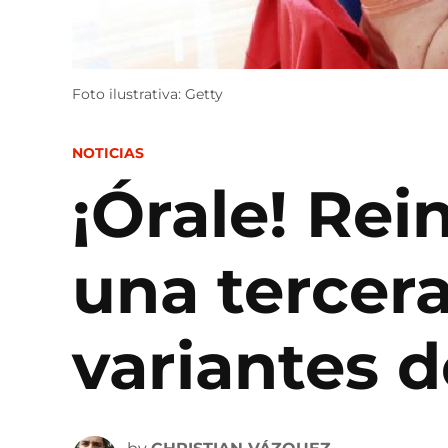
Foto ilustrativa: Getty
POSTED
NOTICIAS
IN
¡Órale! Rei
una tercera
variantes d