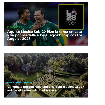
DEPORTES
Aquí sí: México Sub-20 hizo la tarea en casa
y va por medalla a los Juegos Olímpicos Los
Ángeles 2028
MIENTRAS TANTO
Vamos a perdernos: todo lo que debes saber
sobre el Laberinto del Ajusco