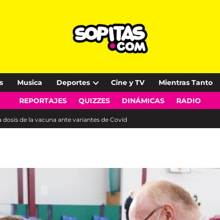
s
Musica
Deportes
Cine y TV
Mientras Tanto
Open
REPORTAJES
QUIZZES
DINÁMICAS
RADIO
dropdown
menu
a dosis de la vacuna ante variantes de Covid