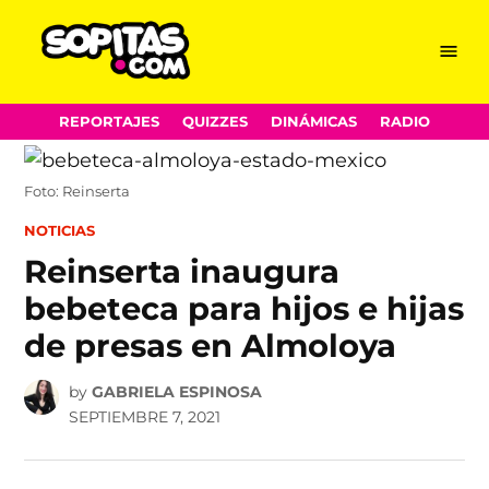
Menu
Sopitas.com
Skip
REPORTAJES
QUIZZES
DINÁMICAS
RADIO
to
content
Foto: Reinserta
POSTED
NOTICIAS
IN
Reinserta inaugura
bebeteca para hijos e hijas
de presas en Almoloya
by
GABRIELA ESPINOSA
SEPTIEMBRE 7, 2021