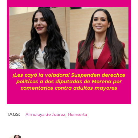
¡Les cayó la voladora! Suspenden derechos
políticos a dos diputadas de Morena por
comentarios contra adultos mayores
,
TAGS:
Almoloya de Juárez
Reinserta