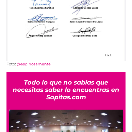
Foto:
@espinosamente
Todo lo que no sabías que
necesitas saber lo encuentras en
Sopitas.com