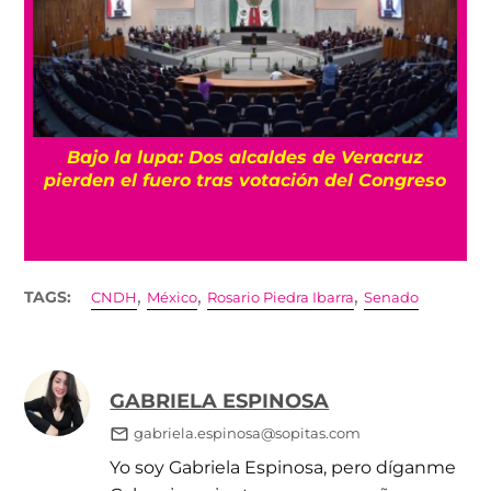
e Veracruz
Otra vez entre andamios: El AICM a
 del Congreso
segunda fase de su remodelac
,
,
,
TAGS:
CNDH
México
Rosario Piedra Ibarra
Senado
GABRIELA ESPINOSA
gabriela.espinosa@sopitas.com
Yo soy Gabriela Espinosa, pero díganme