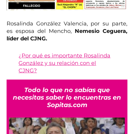
Rosalinda González Valencia, por su parte,
es esposa del Mencho,
Nemesio Ceguera,
líder del CJNG.
¿Por qué es importante Rosalinda
González y su relación con el
CJNG?
Todo lo que no sabías que
necesitas saber lo encuentras en
Sopitas.com