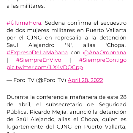
a las militares.
#ÚltimaHora
: Sedena confirma el secuestro
de dos mujeres militares en Puerto Vallarta
por el CJNG en represalia a la detención
Saul Alejandro 'N', alías 'Chopa'.
#ExpresoDeLaMañana
con
@AnaOrdonana
|
#SiempreEnVivo
|
#SiempreContigo
pic.twitter.com/iLX4vDQCpp
— Foro_TV (@Foro_TV)
April 28, 2022
Durante la conferencia mañanera de este 28
de abril, el subsecretario de Seguridad
Pública, Ricardo Mejía, anunció la detención
de Saúl Alejando, alias el Chopa, quien es
lugarteniente del CJNG en Puerto Vallarta,