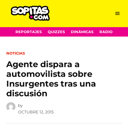
Menu
Sopitas.com
Skip
REPORTAJES
QUIZZES
DINÁMICAS
RADIO
to
content
POSTED
NOTICIAS
IN
Agente dispara a
automovilista sobre
Insurgentes tras una
discusión
by
OCTUBRE 12, 2015