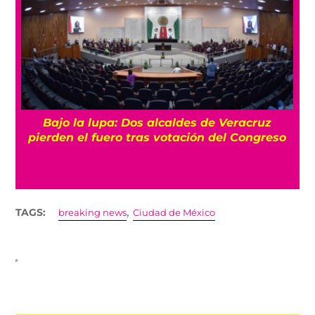
Bajo la lupa: Dos alcaldes de Veracruz
pierden el fuero tras votación del Congreso
,
TAGS:
breaking news
Ciudad de México