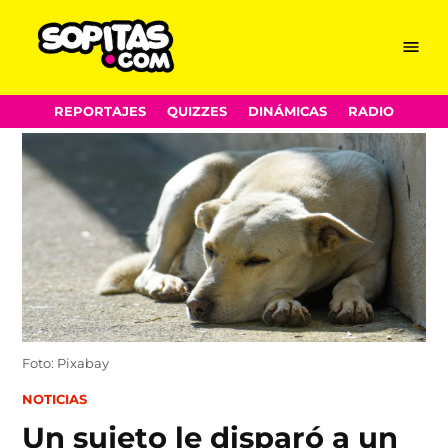
Menu
Sopitas.com
Skip
REPORTAJES
QUIZZES
DINÁMICAS
RADIO
to
content
Foto: Pixabay
POSTED
NOTICIAS
IN
Un sujeto le disparó a un