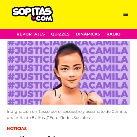
Menu
Sopitas.com
Skip
REPORTAJES
QUIZZES
DINÁMICAS
RADIO
to
content
Indignación en Taxco por el secuestro y asesinato de Camila,
una niña de 8 años. // Foto: Redes Sociales
POSTED
NOTICIAS
IN