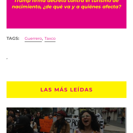
n
Trump firma decreto contra el turismo de
nacimiento, ¿de qué va y a quiénes afecta?
,
TAGS:
Guerrero
Taxco
LAS MÁS LEÍDAS