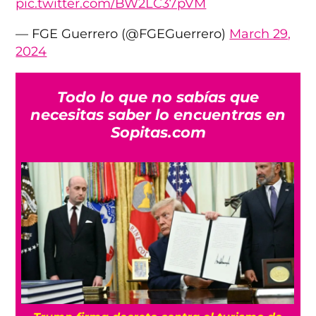
pic.twitter.com/BW2LC37pVM
— FGE Guerrero (@FGEGuerrero)
March 29,
2024
Todo lo que no sabías que
necesitas saber lo encuentras en
Sopitas.com