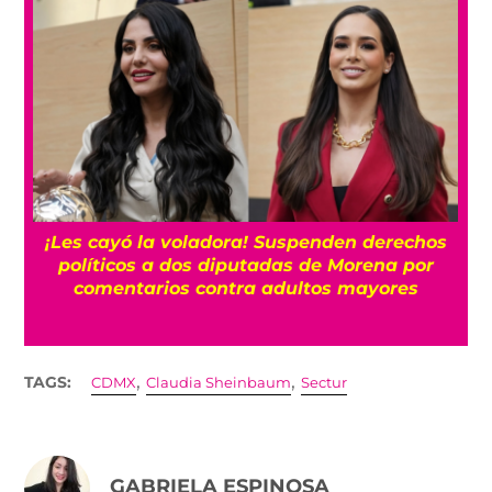
¡Les cayó la voladora! Suspenden derechos
políticos a dos diputadas de Morena por
comentarios contra adultos mayores
,
,
TAGS:
CDMX
Claudia Sheinbaum
Sectur
GABRIELA ESPINOSA