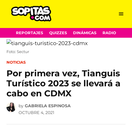
Menu
Sopitas.com
Skip
REPORTAJES
QUIZZES
DINÁMICAS
RADIO
to
content
Foto: Sectur
POSTED
NOTICIAS
IN
Por primera vez, Tianguis
Turístico 2023 se llevará a
cabo en CDMX
by
GABRIELA ESPINOSA
OCTUBRE 4, 2021