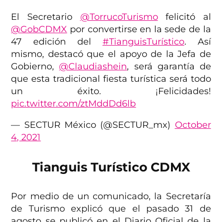
El Secretario
@TorrucoTurismo
felicitó al
@GobCDMX
por convertirse en la sede de la
47 edición del
#TianguisTurístico
. Así
mismo, destacó que el apoyo de la Jefa de
Gobierno,
@Claudiashein
, será garantía de
que esta tradicional fiesta turística será todo
un éxito. ¡Felicidades!
pic.twitter.com/ztMddDd6lb
— SECTUR México (@SECTUR_mx)
October
4, 2021
Tianguis Turístico CDMX
Por medio de un comunicado, la Secretaría
de Turismo explicó que el pasado 31 de
agosto se publicó en el Diario Oficial de la