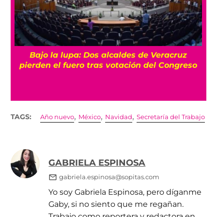
Bajo la lupa: Dos alcaldes de Veracruz
pierden el fuero tras votación del Congreso
,
,
,
TAGS:
Año nuevo
México
Navidad
Secretaría del Trabajo
GABRIELA ESPINOSA
gabriela.espinosa@sopitas.com
Yo soy Gabriela Espinosa, pero díganme
Gaby, si no siento que me regañan.
Trabajo como reportera y redactora en