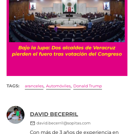
Bajo la lupa: Dos alcaldes de Veracruz
pierden el fuero tras votación del Congreso
,
,
TAGS:
aranceles
Automóviles
Donald Trump
DAVID BECERRIL
david.becerril@sopitas.com
Con más de 3 años de experiencia en