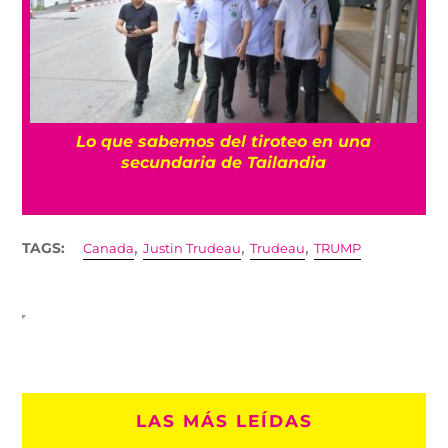
es
Lo que sabemos del tiroteo en una
secundaria de Tailandia
,
,
,
TAGS:
Canada
Justin Trudeau
Trudeau
TRUMP
LAS MÁS LEÍDAS