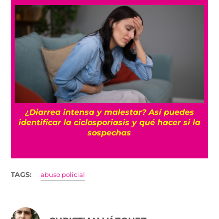
Detienen a Ángel Aguirre, exgobernador de
a
Guerrero, por el caso Ayotzinapa
TAGS:
abuso policial