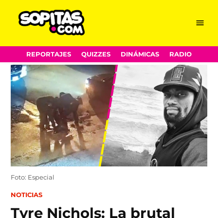
Menu
Sopitas.com
Skip
REPORTAJES
QUIZZES
DINÁMICAS
RADIO
to
content
Foto: Especial
POSTED
NOTICIAS
IN
Tyre Nichols: La brutal