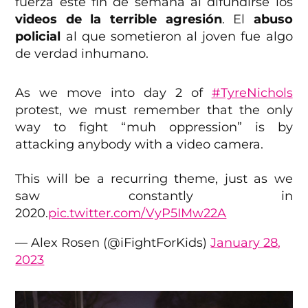
fuerza este fin de semana al difundirse los
videos de la terrible agresión
. El
abuso
policial
al que sometieron al joven fue algo
de verdad inhumano.
As we move into day 2 of
#TyreNichols
protest, we must remember that the only
way to fight “muh oppression” is by
attacking anybody with a video camera.
This will be a recurring theme, just as we
saw constantly in
2020.
pic.twitter.com/VyP5IMw22A
— Alex Rosen (@iFightForKids)
January 28,
2023