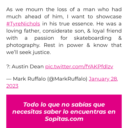
As we mourn the loss of a man who had
much ahead of him, I want to showcase
#TyreNichols
in his true essence. He was a
loving father, considerate son, & loyal friend
with a passion for skateboarding &
photography. Rest in power & know that
we’ll seek justice.
?: Austin Dean
pic.twitter.com/fYAKPfdlzv
— Mark Ruffalo (@MarkRuffalo)
January 28,
2023
Todo lo que no sabías que
necesitas saber lo encuentras en
Sopitas.com