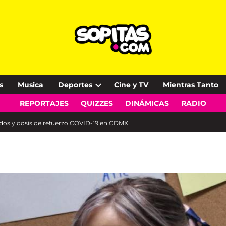
s
Musica
Deportes
Cine y TV
Mientras Tanto
Open
REPORTAJES
QUIZZES
DINÁMICAS
RADIO
dropdown
menu
dos y dosis de refuerzo COVID-19 en CDMX