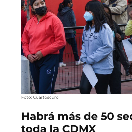
Foto: Cuartoscuro
Habrá más de 50 se
toda la CDMX