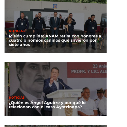
NOTICIAS
Misión cumplida: ANAM retira con honores a
cuatro binomios caninos que sirvieron por
siete años
NOTICIAS
¿Quién es Ángel Aguirre y por qué lo
relacionan con el caso Ayotzinapa?