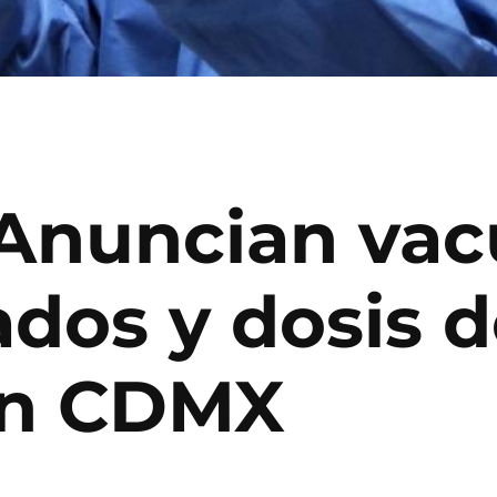
 Anuncian va
dos y dosis d
en CDMX