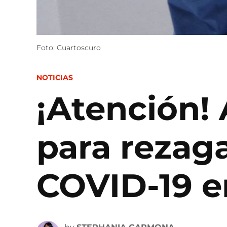
Foto: Cuartoscuro
POSTED
NOTICIAS
IN
¡Atención!
para rezaga
COVID-19 