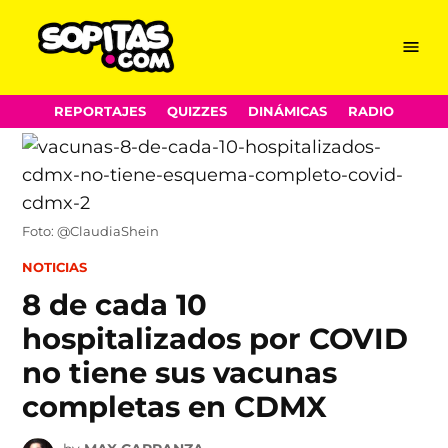
Menu
Sopitas.com
Skip
REPORTAJES
QUIZZES
DINÁMICAS
RADIO
to
content
Foto: @ClaudiaShein
POSTED
NOTICIAS
IN
8 de cada 10
hospitalizados por COVID
no tiene sus vacunas
completas en CDMX