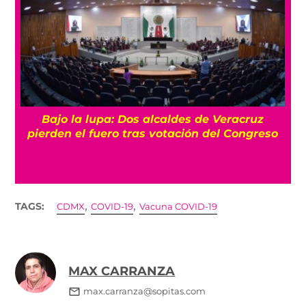
Bajo la lupa: Dos alcaldes de Veracruz
pierden el fuero tras votación del Congreso
,
,
TAGS:
CDMX
COVID-19
Vacuna COVID-19
MAX CARRANZA
max.carranza@sopitas.com