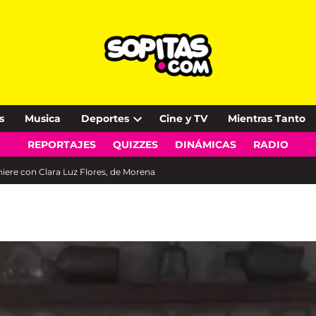
s
Musica
Deportes
Cine y TV
Mientras Tanto
Open
REPORTAJES
QUIZZES
DINÁMICAS
RADIO
dropdown
menu
iere con Clara Luz Flores, de Morena