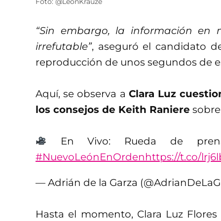
Foto: @LeonKrauze
“Sin embargo, la información en 
irrefutable”
, aseguró el candidato d
reproducción de unos segundos de es
Aquí, se observa a
Clara Luz cuestio
los consejos de Keith Raniere
sobre
En Vivo: Rueda de prens
#NuevoLeónEnOrden
https://t.co/lrj
— Adrián de la Garza (@AdrianDeLaG
Hasta el momento, Clara Luz Flores