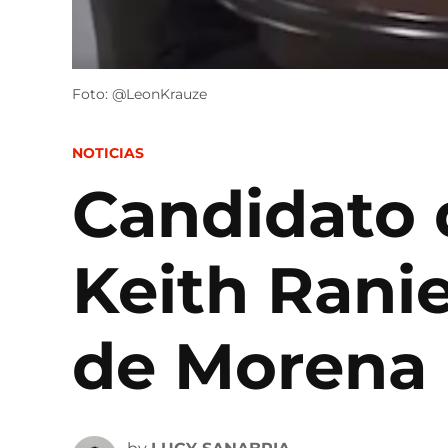
Foto: @LeonKrauze
POSTED
NOTICIAS
IN
Candidato 
Keith Ranie
de Morena