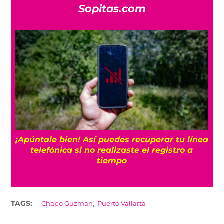
Sopitas.com
25
¡Apúntale bien! Así puedes recuperar tu línea
telefónica si no realizaste el registro a
tiempo
,
TAGS:
Chapo Guzman
Puerto Vallarta