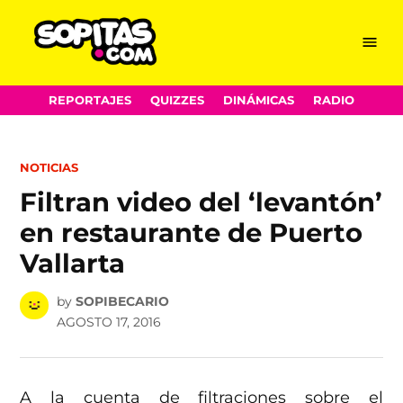
Menu
Sopitas.com
Skip
REPORTAJES
QUIZZES
DINÁMICAS
RADIO
to
content
POSTED
NOTICIAS
IN
Filtran video del ‘levantón’
en restaurante de Puerto
Vallarta
by
SOPIBECARIO
AGOSTO 17, 2016
A la cuenta de filtraciones sobre el