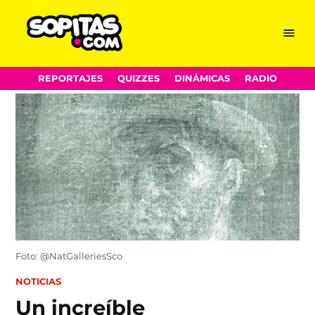
Menu
Sopitas.com
Skip
REPORTAJES
QUIZZES
DINÁMICAS
RADIO
to
content
Foto: @NatGalleriesSco
POSTED
NOTICIAS
IN
Un increíble