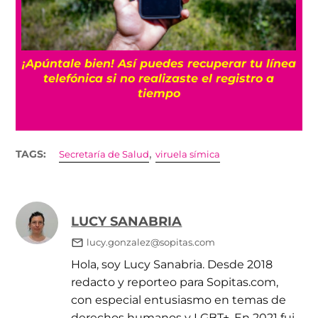
25
¡Apúntale bien! Así puedes recuperar tu línea
telefónica si no realizaste el registro a
tiempo
,
TAGS:
Secretaría de Salud
viruela símica
LUCY SANABRIA
lucy.gonzalez@sopitas.com
Hola, soy Lucy Sanabria. Desde 2018
redacto y reporteo para Sopitas.com,
con especial entusiasmo en temas de
derechos humanos y LGBT+. En 2021 fui