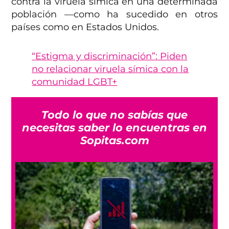
contra la viruela símica en una determinada
población —como ha sucedido en otros
países como en Estados Unidos.
“Estigma y discriminación”: Piden
no relacionar viruela símica con la
comunidad LGBT+
Todo lo que no sabías que
necesitas saber lo encuentras en
Sopitas.com