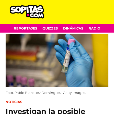
Menu
Sopitas.com
Skip
REPORTAJES
QUIZZES
DINÁMICAS
RADIO
to
content
Foto: Pablo Blazquez Dominguez-Getty Images.
POSTED
NOTICIAS
IN
Investigan la posible