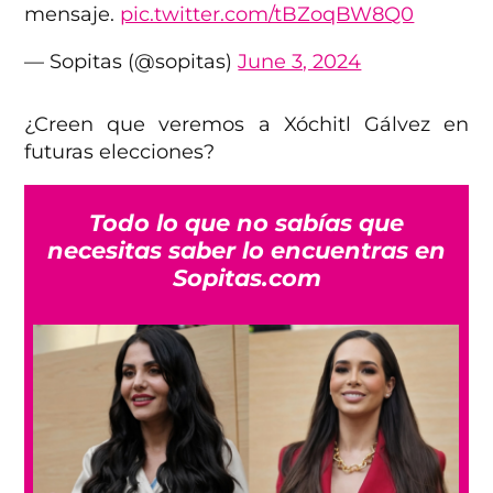
mensaje.
pic.twitter.com/tBZoqBW8Q0
— Sopitas (@sopitas)
June 3, 2024
¿Creen que veremos a Xóchitl Gálvez en
futuras elecciones?
Todo lo que no sabías que
necesitas saber lo encuentras en
Sopitas.com