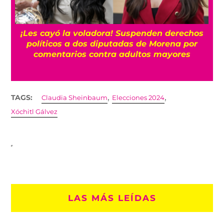
¡Les cayó la voladora! Suspenden derechos
políticos a dos diputadas de Morena por
comentarios contra adultos mayores
,
,
TAGS:
Claudia Sheinbaum
Elecciones 2024
Xóchitl Gálvez
LAS MÁS LEÍDAS