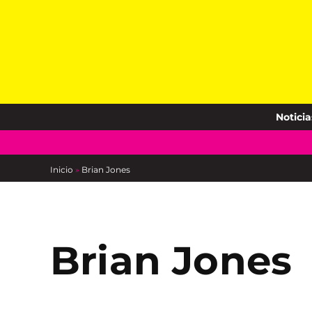
Skip
to
content
Noticia
Inicio
»
Brian Jones
Brian Jones