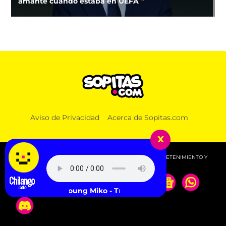
amante cuando estaba en UEFA
Aviso de Privacidad
Acerca de Sopitas.com
x
© 2026 SOPITAS.COM - MÚSICA, NOTICIAS, DEPORTES, ENTRETENIMIENTO Y
MÁS!.
Young Miko - Trending