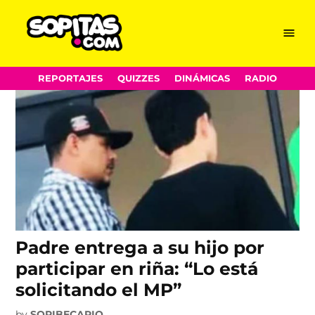
CBTIS
Skip
Menu
Sopitas.com
to
content
REPORTAJES
QUIZZES
DINÁMICAS
RADIO
Padre entrega a su hijo por
participar en riña: “Lo está
solicitando el MP”
by
SOPIBECARIO