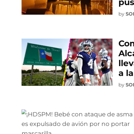
pus
by
SO
Com
Alc
lle
a l
by
SO