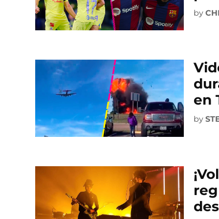
by
CH
Vid
dur
en 
by
ST
¡Vo
reg
des