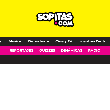
s
Musica
Deportes
Cine y TV
Mientras Tanto
Open
REPORTAJES
QUIZZES
DINÁMICAS
RADIO
dropdown
menu