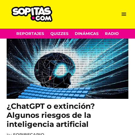
disrupción
Skip
Menu
Sopitas.com
to
content
REPORTAJES
QUIZZES
DINÁMICAS
RADIO
¿ChatGPT o extinción?
Algunos riesgos de la
inteligencia artificial
by
SOPIBECARIO