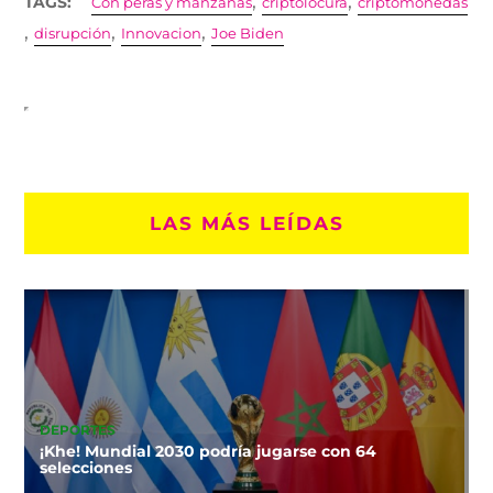
,
,
TAGS:
Con peras y manzanas
criptolocura
criptomonedas
,
,
,
disrupción
Innovacion
Joe Biden
LAS MÁS LEÍDAS
DEPORTES
¡Khe! Mundial 2030 podría jugarse con 64
selecciones