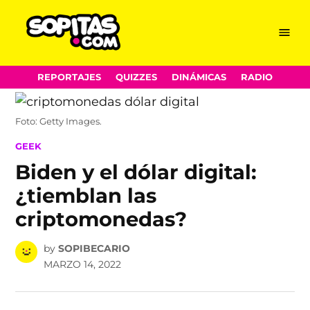
Menu
Sopitas.com
Skip
REPORTAJES
QUIZZES
DINÁMICAS
RADIO
to
content
Foto: Getty Images.
POSTED
GEEK
IN
Biden y el dólar digital:
¿tiemblan las
criptomonedas?
by
SOPIBECARIO
MARZO 14, 2022