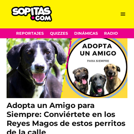
fundación
Skip
Menu
Sopitas.com
to
content
REPORTAJES
QUIZZES
DINÁMICAS
RADIO
Adopta un Amigo para
Siempre: Conviértete en los
Reyes Magos de estos perritos
de la calle