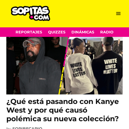
Gigi Hadid
Skip
Menu
Sopitas.com
to
content
REPORTAJES
QUIZZES
DINÁMICAS
RADIO
¿Qué está pasando con Kanye
West y por qué causó
polémica su nueva colección?
by
SOPIBECARIO