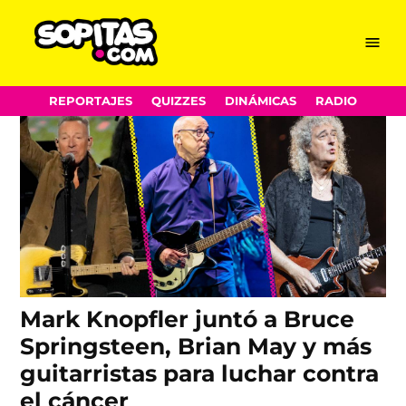
Guitarristas
Skip
Menu
Sopitas.com
to
content
REPORTAJES
QUIZZES
DINÁMICAS
RADIO
Mark Knopfler juntó a Bruce
Springsteen, Brian May y más
guitarristas para luchar contra
el cáncer