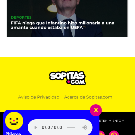
DEPORTES
FIFA niega que Infantino hizo millonaria a una
amante cuando estaba en UEFA
Aviso de Privacidad
Acerca de Sopitas.com
x
© 2026 SOPITAS.COM - MÚSICA, NOTICIAS, DEPORTES, ENTRETENIMIENTO Y
MÁS!.