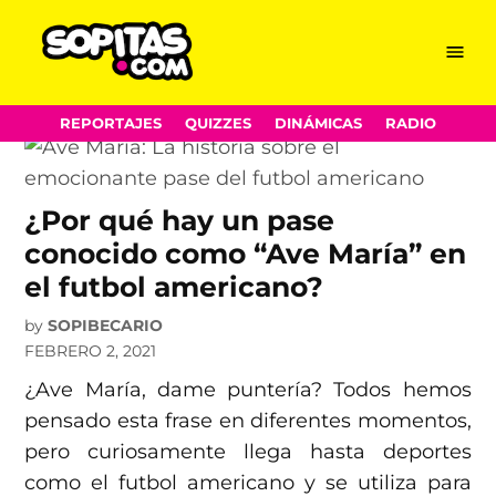
Hail Mary
Skip
Menu
Sopitas.com
to
content
REPORTAJES
QUIZZES
DINÁMICAS
RADIO
¿Por qué hay un pase
conocido como “Ave María” en
el futbol americano?
by
SOPIBECARIO
FEBRERO 2, 2021
¿Ave María, dame puntería? Todos hemos
pensado esta frase en diferentes momentos,
pero curiosamente llega hasta deportes
como el futbol americano y se utiliza para