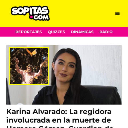
Homero Gómez
Skip
Menu
Sopitas.com
to
González
content
REPORTAJES
QUIZZES
DINÁMICAS
RADIO
Karina Alvarado: La regidora
involucrada en la muerte de