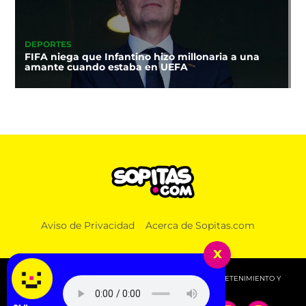
DEPORTES
FIFA niega que Infantino hizo millonaria a una
amante cuando estaba en UEFA
Aviso de Privacidad
Acerca de Sopitas.com
x
© 2026 SOPITAS.COM - MÚSICA, NOTICIAS, DEPORTES, ENTRETENIMIENTO Y
MÁS!.