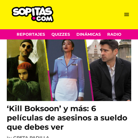
Kill Boksoon
Skip
Menu
Sopitas.com
to
content
REPORTAJES
QUIZZES
DINÁMICAS
RADIO
‘Kill Boksoon’ y más: 6
películas de asesinos a sueldo
que debes ver
by
GRETA PADILLA