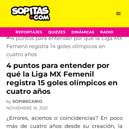
Liliana Mercado
Skip
Menu
Sopitas.com
to
content
REPORTAJES
QUIZZES
DINÁMICAS
RADIO
4 puntos para entender por
qué la Liga MX Femenil
registra 15 goles olímpicos en
cuatro años
by
SOPIBECARIO
NOVIEMBRE 16, 2021
¿Errores, aciertos o coincidencias? En poco
más de cuatro años desde su creación, la