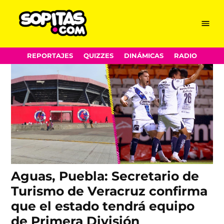
Puebla FC
Skip
Menu
Sopitas.com
to
content
REPORTAJES
QUIZZES
DINÁMICAS
RADIO
Aguas, Puebla: Secretario de
Turismo de Veracruz confirma
que el estado tendrá equipo
de Primera División