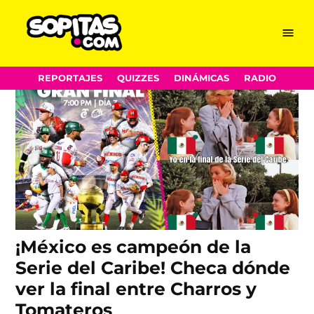
Serie del Caribe
Skip
Menu
Sopitas.com
to
content
REPORTAJES
QUIZZES
DINÁMICAS
RADIO
¡México es campeón de la
Serie del Caribe! Checa dónde
ver la final entre Charros y
Tomateros