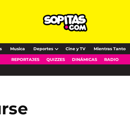
s
Musica
Deportes
Cine y TV
Mientras Tanto
Open
REPORTAJES
QUIZZES
DINÁMICAS
RADIO
dropdown
menu
urse