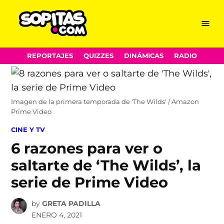
Menu
Sopitas.com
Skip
REPORTAJES
QUIZZES
DINÁMICAS
RADIO
to
content
Imagen de la primera temporada de 'The Wilds' / Amazon
Prime Video
POSTED
CINE Y TV
IN
6 razones para ver o
saltarte de ‘The Wilds’, la
serie de Prime Video
by
GRETA PADILLA
ENERO 4, 2021