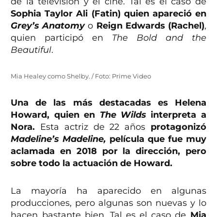
de la televisión y el cine. Tal es el caso de
Sophia Taylor Ali (Fatin) quien apareció en
Grey’s Anatomy
o
Reign Edwards (Rachel)
,
quien participó en
The Bold and the
Beautiful
.
Mia Healey como Shelby. / Foto: Prime Video
Una de las más destacadas es Helena
Howard, quien en
The Wilds
interpreta a
Nora.
Esta actriz de 22 años
protagonizó
Madeline’s Madeline,
película que fue muy
aclamada en 2018 por la dirección, pero
sobre todo la actuación de Howard.
La mayoría ha aparecido en algunas
producciones, pero algunas son nuevas y lo
hacen bastante bien. Tal es el caso de
Mia