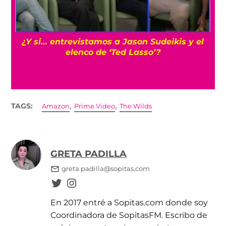
Cíclope: Kit Connor sería el elegido para los
‘X-Men’ en el MCU con Samara Weaving
,
,
TAGS:
Amazon
Prime Video
The Wilds
GRETA PADILLA
greta.padilla@sopitas.com
En 2017 entré a Sopitas.com donde soy
Coordinadora de SopitasFM. Escribo de