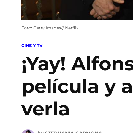
Foto: Getty Images// Netflix
POSTED
CINE Y TV
IN
¡Yay! Alfon
película y
verla