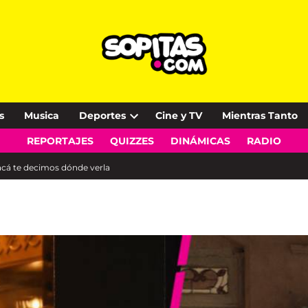
s
Musica
Deportes
Cine y TV
Mientras Tanto
Open
REPORTAJES
QUIZZES
DINÁMICAS
RADIO
dropdown
menu
 acá te decimos dónde verla