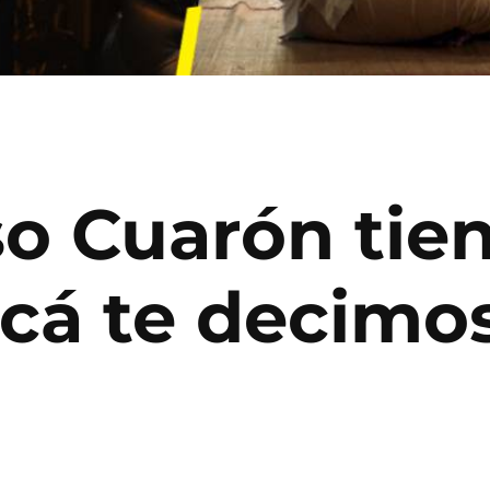
so Cuarón tie
 acá te decim