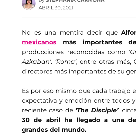
by
STEPHANIA CARMONA
ABRIL 30, 2021
No es una mentira decir que
Alf
mexicanos
más importantes de 
producciones reconocidas como
‘G
Azkaban’, ‘Roma’
, entre otras más,
directores más importantes de su ge
Es por eso mismo que cada trabajo e
expectativa y emoción entre todos y t
reciente caso de
‘The Disciple’
, cin
30 de abril ha llegado a una d
grandes del mundo.