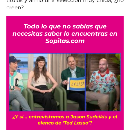
títulos y armó una selección muy chida, ¿no
creen?
Todo lo que no sabías que
necesitas saber lo encuentras en
Sopitas.com
s
¿Y si… entrevistamos a Jason Sudeikis y el
elenco de ‘Ted Lasso’?