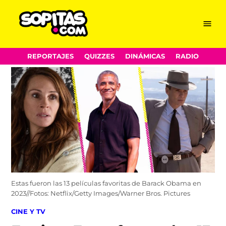
Menu
Sopitas.com
Skip
REPORTAJES
QUIZZES
DINÁMICAS
RADIO
to
content
Estas fueron las 13 películas favoritas de Barack Obama en
2023//Fotos: Netflix/Getty Images/Warner Bros. Pictures
POSTED
CINE Y TV
IN