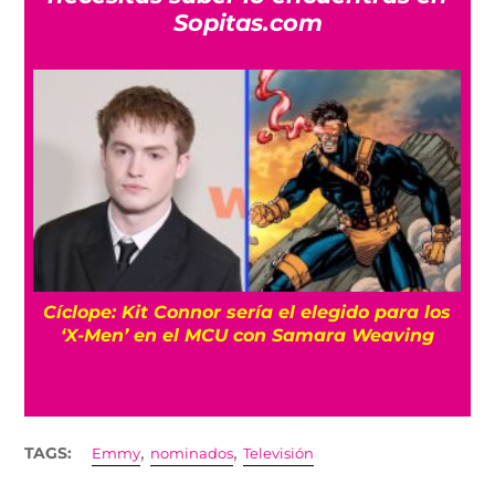
Sopitas.com
Cíclope: Kit Connor sería el elegido para los
‘X-Men’ en el MCU con Samara Weaving
,
,
TAGS:
Emmy
nominados
Televisión