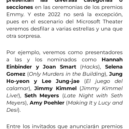
presentan las diversas categorías o
secciones
en las ceremonias de los premios
Emmy. Y este 2022 no será la excepción,
pues en el escenario del Microsoft Theater
veremos desfilar a varias estrellas y una que
otra sorpresa.
Por ejemplo, veremos como presentadores
a las y los nominados como
Hannah
Einbinder
y Joan Smart
(
Hacks
),
Selena
Gomez
(
Only Murders in the Building
),
Jung
Ho-yeon y Lee Jung-jae
(
El juego del
calamar
),
Jimmy Kimmel
(
Jimmy Kimmel
Live!
),
Seth Meyers
(
Late Night with Seth
Meyers
),
Amy Poehler
(
Making It
y
Lucy and
Desi
).
Entre los invitados que anunciarán premios