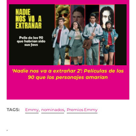
‘Nadie nos va a extrañar 2’: Películas de los
90 que los personajes amarían
,
,
TAGS:
Emmy
nominados
Premios Emmy