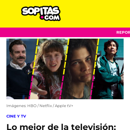
Sopitas.com
Skip
REPOR
to
content
Imágenes: HBO / Netflix / Apple tV+
POSTED
CINE Y TV
IN
Lo mejor de la televisión: