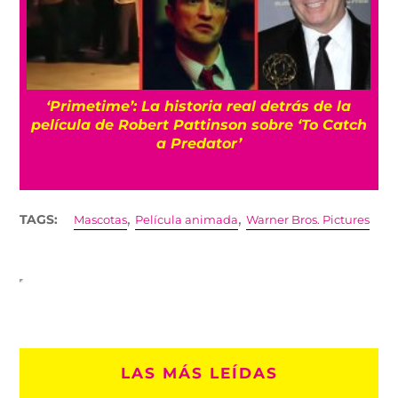
s
‘Primetime’: La historia real detrás de la
película de Robert Pattinson sobre ‘To Catch
a Predator’
,
,
TAGS:
Mascotas
Película animada
Warner Bros. Pictures
LAS MÁS LEÍDAS