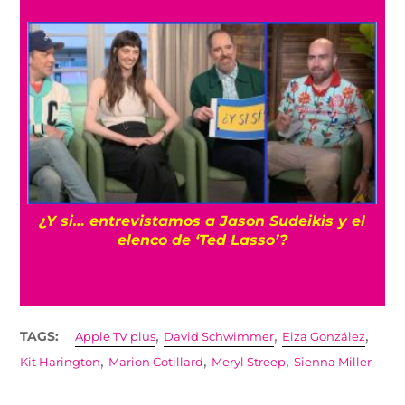
s
¿Y si… entrevistamos a Jason Sudeikis y el
elenco de ‘Ted Lasso’?
,
,
,
TAGS:
Apple TV plus
David Schwimmer
Eiza González
,
,
,
Kit Harington
Marion Cotillard
Meryl Streep
Sienna Miller