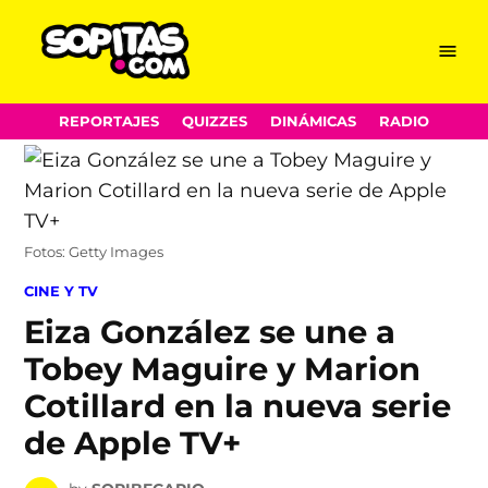
Menu
Sopitas.com
Skip
REPORTAJES
QUIZZES
DINÁMICAS
RADIO
to
content
Fotos: Getty Images
POSTED
CINE Y TV
IN
Eiza González se une a
Tobey Maguire y Marion
Cotillard en la nueva serie
de Apple TV+