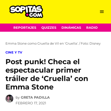
Menu
Sopitas.com
Skip
REPORTAJES
QUIZZES
DINÁMICAS
RADIO
to
content
Emma Stone como Cruella de Vil en 'Cruella'. / Foto: Disney
POSTED
CINE Y TV
IN
Post punk! Checa el
espectacular primer
tráiler de ‘Cruella’ con
Emma Stone
by
GRETA PADILLA
FEBRERO 17, 2021