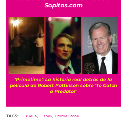
Sopitas.com
s
‘Primetime’: La historia real detrás de la
película de Robert Pattinson sobre ‘To Catch
a Predator’
,
,
TAGS:
Cruella
Disney
Emma Stone