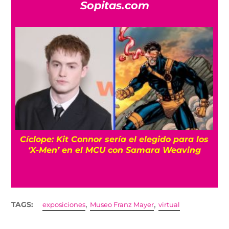
Sopitas.com
Cíclope: Kit Connor sería el elegido para los
‘X-Men’ en el MCU con Samara Weaving
,
,
TAGS:
exposiciones
Museo Franz Mayer
virtual