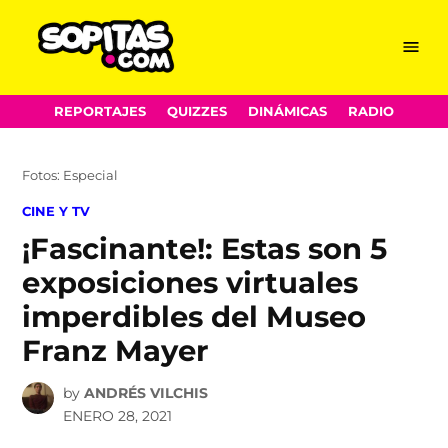
Menu
Sopitas.com
Skip
REPORTAJES
QUIZZES
DINÁMICAS
RADIO
to
content
Fotos: Especial
POSTED
CINE Y TV
IN
¡Fascinante!: Estas son 5
exposiciones virtuales
imperdibles del Museo
Franz Mayer
by
ANDRÉS VILCHIS
ENERO 28, 2021