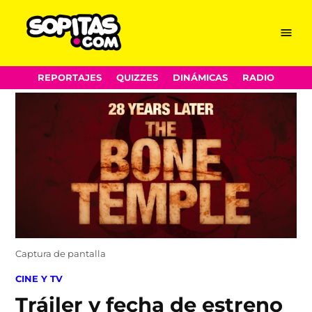
Menu
Sopitas.com
Skip
REPORTAJES
QUIZZES
DINÁMICAS
RADIO
to
content
Captura de pantalla
POSTED
CINE Y TV
IN
Tráiler y fecha de estreno