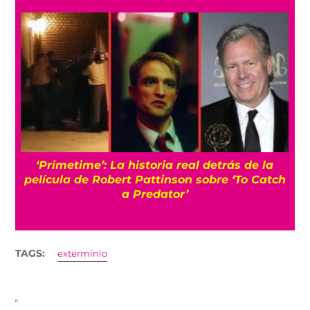
s
‘Primetime’: La historia real detrás de la
película de Robert Pattinson sobre ‘To Catch
a Predator’
TAGS:
exterminio