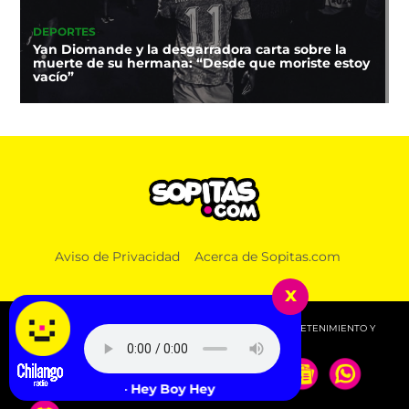
DEPORTES
Yan Diomande y la desgarradora carta sobre la
muerte de su hermana: “Desde que moriste estoy
vacío”
Aviso de Privacidad
Acerca de Sopitas.com
x
© 2026 SOPITAS.COM - MÚSICA, NOTICIAS, DEPORTES, ENTRETENIMIENTO Y
MÁS!.
 Brothers - Hey Boy Hey Girl