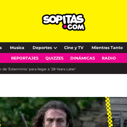
s
Musica
Deportes
Cine y TV
Mientras Tanto
Open
REPORTAJES
QUIZZES
DINÁMICAS
RADIO
dropdown
menu
de ‘Exterminio’ para llegar a ’28 Years Later’