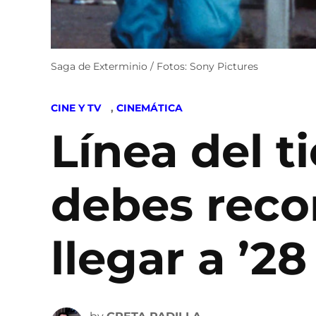
Saga de Exterminio / Fotos: Sony Pictures
POSTED
CINE Y TV
,
CINEMÁTICA
IN
Línea del t
debes recor
llegar a ’28