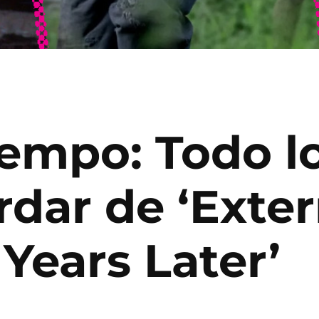
iempo: Todo l
dar de ‘Exter
 Years Later’