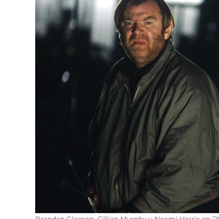
Brendan Gleeson, Cillian Murphy y Naomi Harris en ’28