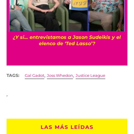
s
¿Y si… entrevistamos a Jason Sudeikis y el
elenco de ‘Ted Lasso’?
,
,
TAGS:
Gal Gadot
Joss Whedon
Justice League
LAS MÁS LEÍDAS