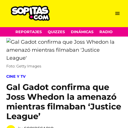
Menu
Sopitas.com
Skip
REPORTAJES
QUIZZES
DINÁMICAS
RADIO
to
content
Foto: Getty Images
POSTED
CINE Y TV
IN
Gal Gadot confirma que
Joss Whedon la amenazó
mientras filmaban ‘Justice
League’