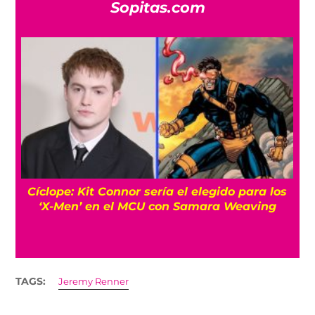
Sopitas.com
Cíclope: Kit Connor sería el elegido para los
‘X-Men’ en el MCU con Samara Weaving
TAGS:
Jeremy Renner