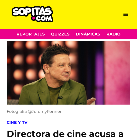
Menu
Sopitas.com
Skip
REPORTAJES
QUIZZES
DINÁMICAS
RADIO
to
content
Fotografía @JeremyRenner
POSTED
CINE Y TV
IN
Directora de cine acusa a