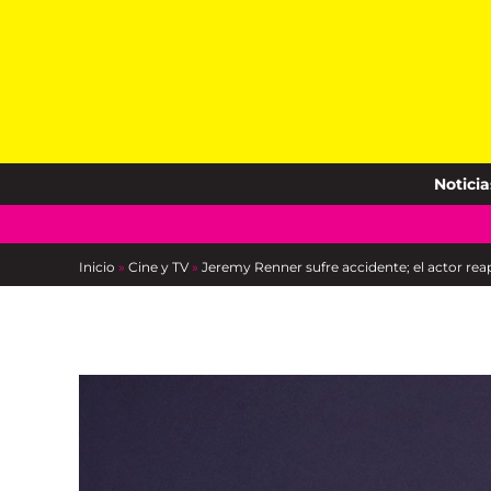
Skip
to
content
Noticia
Inicio
»
Cine y TV
»
Jeremy Renner sufre accidente; el actor reap