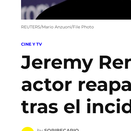
REUTERS/Mario Anzuoni/File Photo
POSTED
CINE Y TV
IN
Jeremy Ren
actor reapa
tras el inc
by
SOPIBECARIO