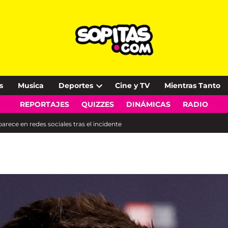
s
Musica
Deportes
Cine y TV
Mientras Tanto
Open
REPORTAJES
QUIZZES
DINÁMICAS
RADIO
dropdown
menu
arece en redes sociales tras el incidente