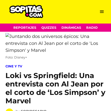
Menu
Sopitas.com
Skip
REPORTAJES
QUIZZES
DINÁMICAS
RADIO
to
content
Foto: Disney+
POSTED
CINE Y TV
IN
Loki vs Springfield: Una
entrevista con Al Jean por
el corto de ‘Los Simpson’ y
Marvel