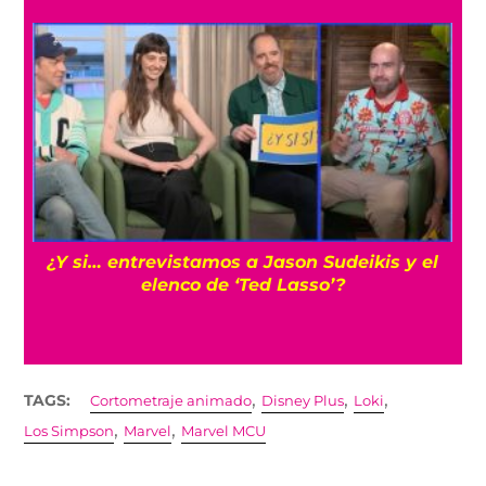
Cíclope: Kit Connor sería el elegido para los
‘X-Men’ en el MCU con Samara Weaving
,
,
,
TAGS:
Cortometraje animado
Disney Plus
Loki
,
,
Los Simpson
Marvel
Marvel MCU