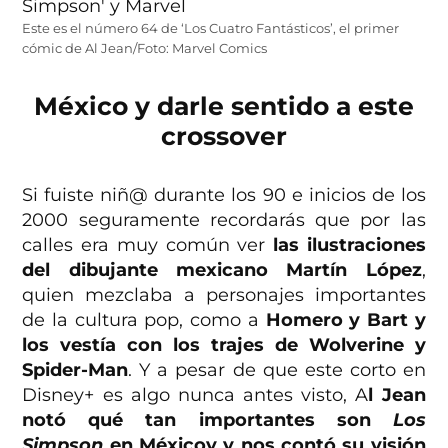
Este es el número 64 de ‘Los Cuatro Fantásticos’, el primer
cómic de Al Jean/Foto: Marvel Comics
México y darle sentido a este
crossover
Si fuiste niñ@ durante los 90 e inicios de los
2000 seguramente recordarás que por las
calles era muy común ver
las ilustraciones
del dibujante mexicano Martín López
,
quien mezclaba a personajes importantes
de la cultura pop, como a
Homero y Bart y
los vestía con los trajes de Wolverine y
Spider-Man
. Y a pesar de que este corto en
Disney+ es algo nunca antes visto, A
l Jean
notó qué tan importantes son
Los
Simpson
en Méxicoy y nos contó su visión