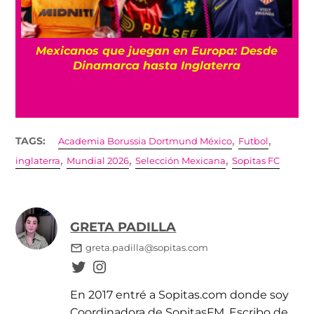
Mexicanos que juegan en Europa: Desde
Dinamarca hasta Inglaterra
,
,
TAGS:
Academia Borussia Dortmund México
Futbol
,
,
,
inglaterra
Mundial 2026
Selección Mexicana
Sopitas FC
GRETA PADILLA
greta.padilla@sopitas.com
En 2017 entré a Sopitas.com donde soy
Coordinadora de SopitasFM. Escribo de